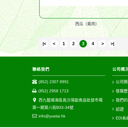
西瓜（黃肉）
|<
<
1
2
3
4
>
>|
聯絡我們
公司概
(852) 2307 8991
公司簡
(852) 2958 1713
發展歷
西九龍填海區長沙灣副食品批發市場
我們的
第一期第八街B33-34號
認證
info@yuetai.hk
EDI系