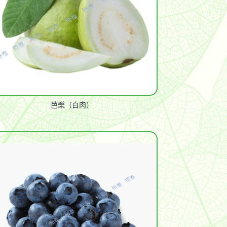
芭樂（白肉）