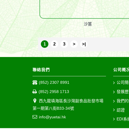
沙薑
1
2
3
>
>|
聯絡我們
公司概
(852) 2307 8991
公司簡
(852) 2958 1713
發展歷
西九龍填海區長沙灣副食品批發市場
我們的
第一期第八街B33-34號
認證
info@yuetai.hk
EDI系