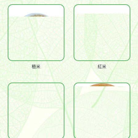
糙米
紅米