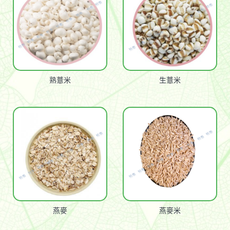
熟薏米
生薏米
燕麥
燕麥米