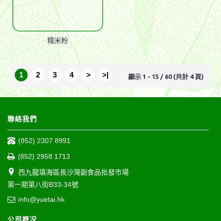
糯米粉
1
2
3
4
>
>|
顯示 1 - 15 / 60 (共計 4 頁)
聯絡我們
(852) 2307 8991
(852) 2958 1713
西九龍填海區長沙灣副食品批發市場
第一期第八街B33-34號
info@yuetai.hk
公司概况