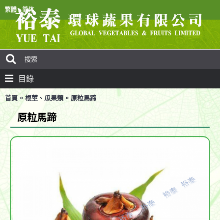
目錄
»
»
首頁
根莖、瓜果類
原粒馬蹄
原粒馬蹄