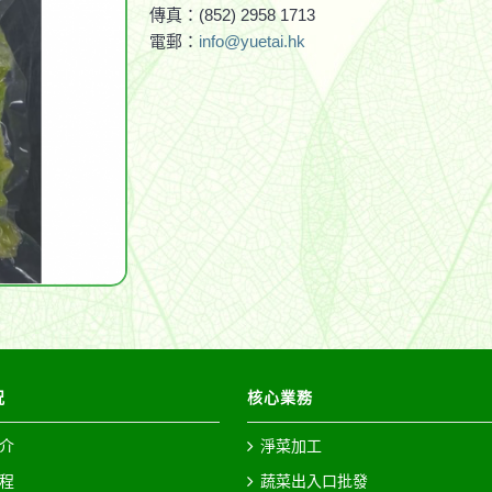
傳真：(852) 2958 1713
電郵：
info@yuetai.hk
况
核心業務
介
淨菜加工
程
蔬菜出入口批發