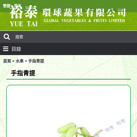
目錄
»
»
首頁
水果
手指青提
手指青提