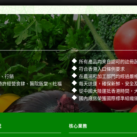
所有產品均來自認可的註冊
符合香港入口條例要求
流、行銷
在農場和加工部門均經過嚴
特許經營食肆、醫院飯堂、社福
每天送運，確保新鮮、安全
從中國大陸運抵香港時間，
國內廠房榮獲國際標準組織頒發
况
核心業務