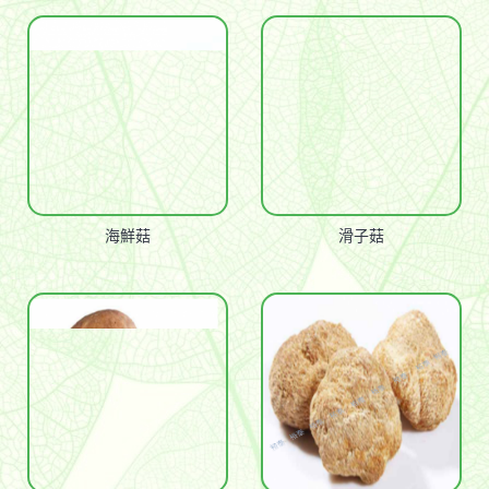
海鮮菇
滑子菇