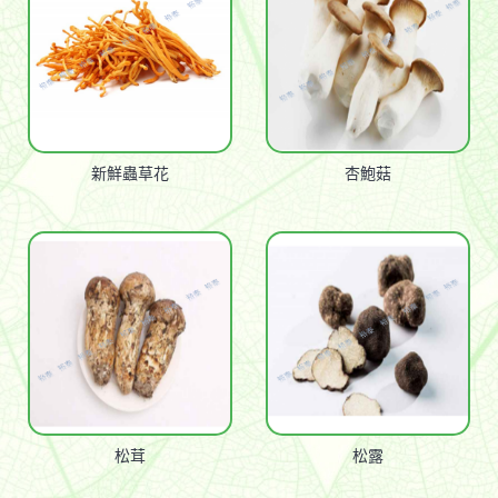
新鮮蟲草花
杏鮑菇
松茸
松露