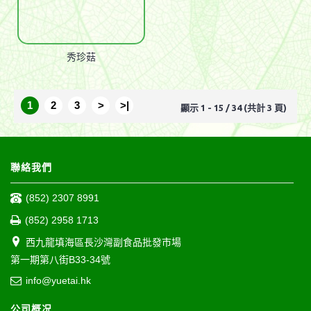
秀珍菇
1
2
3
>
>|
顯示 1 - 15 / 34 (共計 3 頁)
聯絡我們
(852) 2307 8991
(852) 2958 1713
西九龍填海區長沙灣副食品批發市場
第一期第八街B33-34號
info@yuetai.hk
公司概况